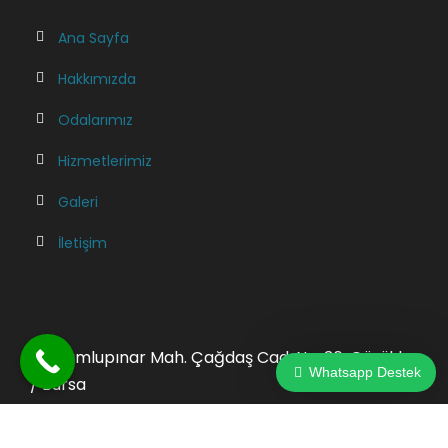
Ana Sayfa
Hakkımızda
Odalarımız
Hizmetlerimiz
Galeri
İletişim
Dumlupınar Mah. Çağdaş Cad. No: 36, Görükle
Whatsapp Destek
/ Bursa
+90 533 949 0316