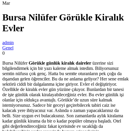
Mar
Bursa Nilüfer Görükle Kiralık
Evler
admin
Genel
0
Bursa Nilüfer
Görükle günlük kiralık daireler
üzerine sizi
bilgilendirmek için bir yazı kaleme almak istedim. Biliyorsunuz
semtin nüfusu çok genç. Hatta bu semtte oturanların pek çoğu da
dışarıdan gelen öğrenciler. Bu da ne anlama geliyor? Her sene emlak
sektörü ciddi bir dalgalanma içine giriyor. Evler el değiştiriyor.
Özellikle de kiralık evler gün yüzüne çıkıyor. Bunlardan bir tanesi
de işte günlük olarak kiralayabileceğiniz evler. Bu evler günlük işi
olanlar için oldukça avantajlı. Görükle’de uzun süre kalmak
istemiyorsunuz. Sadece bir geceyi geçirebilecek tabiri caiz ise
kalacak yere ihtiyacınız var. Aslında o zaman yapacaklarınız da
belli. Size uygun evi bulacaksınız. Son zamanlarda aylık kiralama
kadar günlük kirama da bir o kadar popüler olmaya başladı. Otel
gibi değerlendireceğiniz fakat içerisinde ev sıcaklığı da