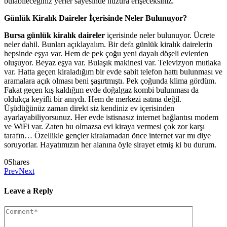
bulabileceğiniz yerler sayesinde huzura erişeceksiniz.
Günlük Kiralık Daireler İçerisinde Neler Bulunuyor?
Bursa günlük kiralık daireler
içerisinde neler bulunuyor. Ücrete
neler dahil. Bunları açıklayalım. Bir defa günlük kiralık dairelerin
hepsinde eşya var. Hem de pek çoğu yeni dayalı döşeli evlerden
oluşuyor. Beyaz eşya var. Bulaşık makinesi var. Televizyon mutlaka
var. Hatta geçen kiraladığım bir evde sabit telefon hattı bulunması ve
aramalara açık olması beni şaşırtmıştı. Pek çoğunda klima gördüm.
Fakat geçen kış kaldığım evde doğalgaz kombi bulunması da
oldukça keyifli bir anıydı. Hem de merkezi ısıtma değil.
Üşüdüğünüz zaman direkt siz kendiniz ev içerisinden
ayarlayabiliyorsunuz. Her evde istisnasız internet bağlantısı modem
ve WiFi var. Zaten bu olmazsa evi kiraya vermesi çok zor karşı
tarafın… Özellikle gençler kiralamadan önce internet var mı diye
soruyorlar. Hayatımızın her alanına öyle sirayet etmiş ki bu durum.
0
Shares
Prev
Next
Leave a Reply