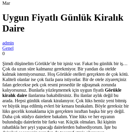
Mar
Uygun Fiyatlı Günlük Kiralık
Daire
admin
Genel
0
Şimdi düşünelim Görükle’de bir işiniz var. Fakat bu günlük bir iş…
Çok da uzun süre kalmanız gerekmiyor. Bir yandan da otelde
kalmak istemiyorsunuz. Hoş Görükle otelleri gerçekten de çok kötü.
Kaliteli olanlar ise çok fazla para istiyorlar. Bir de otele ziyaretçiniz
falan gelecekse pek çok resmi prosedür ile uğraşmak zorunda
kalıyorsunuz. Bunlarla yüzleşmemek için uygun fiyatlı
Görükle
kiralık daire
ilanlarına bakabilirsiniz. Bu ilanlar aylık değil bu
arada. Hepsi günlük olarak kiralanıyor. Çok lüks henüz yeni bitmiş
ve büyük inşa edilmiş evleri bir kenara bırakalım. Böyle gereksiz bir
lüks gecelik konaklama için gerçekten israftan başka bir şey değil.
Daha çok stüdyo dairelere bakalım. Yine lüks ve her eşyanın
bulunduğu dairelerin bir farkı var. Küçük olmaları. İki kişinin
rahatlıkla her şeyi yapacağı dairelerden bahsediyorum. İşte bu