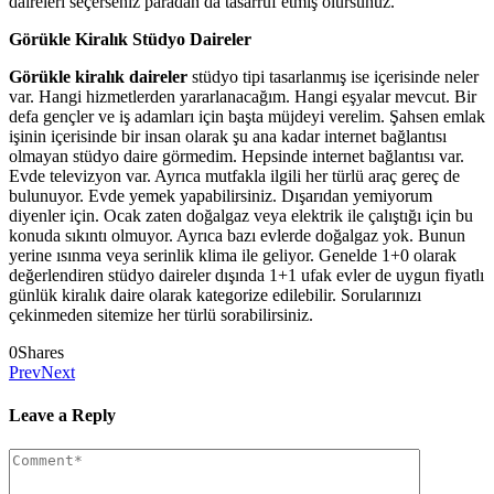
daireleri seçerseniz paradan da tasarruf etmiş olursunuz.
Görükle Kiralık Stüdyo Daireler
Görükle kiralık daireler
stüdyo tipi tasarlanmış ise içerisinde neler
var. Hangi hizmetlerden yararlanacağım. Hangi eşyalar mevcut. Bir
defa gençler ve iş adamları için başta müjdeyi verelim. Şahsen emlak
işinin içerisinde bir insan olarak şu ana kadar internet bağlantısı
olmayan stüdyo daire görmedim. Hepsinde internet bağlantısı var.
Evde televizyon var. Ayrıca mutfakla ilgili her türlü araç gereç de
bulunuyor. Evde yemek yapabilirsiniz. Dışarıdan yemiyorum
diyenler için. Ocak zaten doğalgaz veya elektrik ile çalıştığı için bu
konuda sıkıntı olmuyor. Ayrıca bazı evlerde doğalgaz yok. Bunun
yerine ısınma veya serinlik klima ile geliyor. Genelde 1+0 olarak
değerlendiren stüdyo daireler dışında 1+1 ufak evler de uygun fiyatlı
günlük kiralık daire olarak kategorize edilebilir. Sorularınızı
çekinmeden sitemize her türlü sorabilirsiniz.
0
Shares
Prev
Next
Leave a Reply